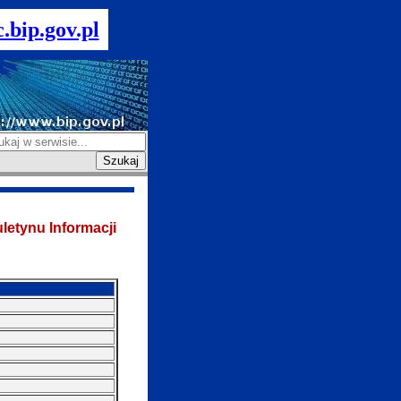
.bip.gov.pl
Szukaj
letynu Informacji