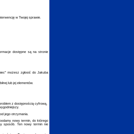
interwencję w Twojej sprawie.
formacje dostępne są na stronie
aniec" możesz zgłosić do
Jakuba
lnej lub jej elementów.
t problem z dostępnością cyfrową,
wygodniejszy.
 od jego otrzymania.
i podamy nowy termin, do którego
ny sposób. Ten nowy termin nie