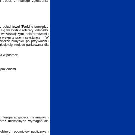
b treści, z Twojego zgłoszenia,
y południowej (Parking pomiędzy
ię wszystkie referaty jednostki.
 wcześniejszym poinformowaniu
ię wstęp z psem asystującym. W
arterze budynku po przywołaniu
jduje się miejsce parkowania dla
a w postaci:
pukleniami,
nteroperacyjności, minimalnych
j oraz minimalnych wymagań dla
 mobilnych podmiotów publicznych