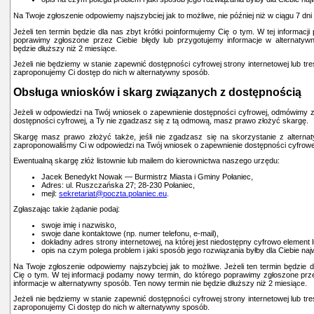
Na Twoje zgłoszenie odpowiemy najszybciej jak to możliwe, nie później niż w ciągu 7 dni
Jeżeli ten termin będzie dla nas zbyt krótki poinformujemy Cię o tym. W tej informacj
poprawimy zgłoszone przez Ciebie błędy lub przygotujemy informacje w alternatyw
będzie dłuższy niż 2 miesiące.
Jeżeli nie będziemy w stanie zapewnić dostępności cyfrowej strony internetowej lub tr
zaproponujemy Ci dostęp do nich w alternatywny sposób.
Obsługa wniosków i skarg związanych z dostępnością
Jeżeli w odpowiedzi na Twój wniosek o zapewnienie dostępności cyfrowej, odmówimy z
dostępności cyfrowej, a Ty nie zgadzasz się z tą odmową, masz prawo złożyć skargę.
Skargę masz prawo złożyć także, jeśli nie zgadzasz się na skorzystanie z altern
zaproponowaliśmy Ci w odpowiedzi na Twój wniosek o zapewnienie dostępności cyfrowe
Ewentualną skargę złóż listownie lub mailem do kierownictwa naszego urzędu:
Jacek Benedykt Nowak — Burmistrz Miasta i Gminy Połaniec,
Adres: ul. Ruszczańska 27; 28-230 Połaniec,
mejl:
sekretariat@poczta.polaniec.eu
.
Zgłaszając takie żądanie podaj:
swoje imię i nazwisko,
swoje dane kontaktowe (np. numer telefonu, e-mail),
dokładny adres strony internetowej, na której jest niedostępny cyfrowo element l
opis na czym polega problem i jaki sposób jego rozwiązania byłby dla Ciebie naj
Na Twoje zgłoszenie odpowiemy najszybciej jak to możliwe. Jeżeli ten termin będzie d
Cię o tym. W tej informacji podamy nowy termin, do którego poprawimy zgłoszone prz
informacje w alternatywny sposób. Ten nowy termin nie będzie dłuższy niż 2 miesiące.
Jeżeli nie będziemy w stanie zapewnić dostępności cyfrowej strony internetowej lub tr
zaproponujemy Ci dostęp do nich w alternatywny sposób.