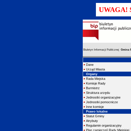
UWAGA! St
Biuletyn Informacji Publicznej
Gmina 
Dane
Urząd Miasta
Organy
Rada Miejska
Komisje Rady
Burmistrz
Struktura urzędu
Jednostki organizacyjne
Jednostki pomocnicze
Inne komisje
Prawo lokalne
Statut Gminy
Atrybuty
Regulamin organizacyjny
Plan zamierzeń Rady Miejskiej