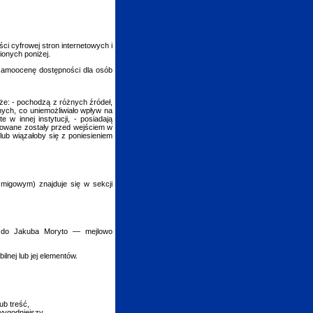
ci cyfrowej stron internetowych i
ionych poniżej.
 samoocenę dostępności dla osób
 że: - pochodzą z różnych źródeł,
nych, co uniemożliwiało wpływ na
 w innej instytucji, - posiadają
ikowane zostały przed wejściem w
lub wiązałoby się z poniesieniem
 migowym) znajduje się w sekcji
ć do
Jakuba Moryto
— mejlowo
lnej lub jej elementów.
ub treść,
wygodniejszy.