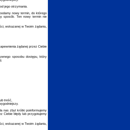
 od jego otrzymania.
i podamy nowy termin, do którego
ny sposób. Ten nowy termin nie
eści, wskazanej w Twoim żądaniu,
apewnienia żądanej przez Ciebie
atywnego sposobu dostępu, który
j.
ub treść,
wygodniejszy.
la nas zbyt krótki poinformujemy
ez Ciebie błędy lub przygotujemy
eści, wskazanej w Twoim żądaniu,