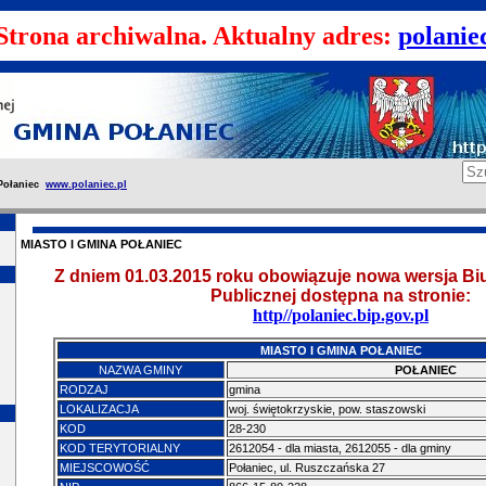
rona archiwalna. Aktualny adres:
polaniec
Połaniec
www.polaniec.pl
MIASTO I GMINA POŁANIEC
Z dniem 01.03.2015 roku obowiązuje nowa wersja Biu
Publicznej dostępna na stronie:
http//polaniec.bip.gov.pl
MIASTO I GMINA POŁANIEC
NAZWA GMINY
POŁANIEC
RODZAJ
gmina
LOKALIZACJA
woj. świętokrzyskie, pow. staszowski
KOD
28-230
KOD TERYTORIALNY
2612054 - dla miasta, 2612055 - dla gminy
MIEJSCOWOŚĆ
Połaniec, ul. Ruszczańska 27