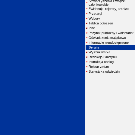
Stowarzyszenia i związki
członkowskie
Ewidencja, rejestry, archiwa
Przetargi
Wybory
Tablica ogłoszeń
Inne
Pożytek publiczny i wolontariat
Oświadczenia majątkowe
Informacje nieudostępnione
Serwis
Wyszukiwarka
Redakcja Biuletynu
Instrukcja obsługi
Rejestr zmian
Statystyka odwiedzin