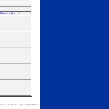
at@umig.polaniec.pl
26 10:18:44
, wprowadzający:
Sławomir Mikina