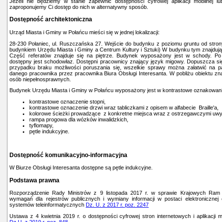
Jeżeli nie będziemy w stanie zapewnić dostępności cyfrowej aplikacji mobilnej lu
zaproponujemy Ci dostęp do nich w alternatywny sposób.
Dostępność architektoniczna
Urząd Miasta i Gminy w Połańcu mieści się w jednej lokalizacji:
28-230 Połaniec, ul. Ruszczańska 27. Wejście do budynku z poziomu gruntu od stron
budynkiem Urzędu Miasta i Gminy a Centrum Kultury i Sztuki) W budynku tym znajdują s
Część referatów znajduje się na piętrze. Budynek wyposażony jest w schody. Po
dostępny jest schodowłaz. Dostępni pracownicy znający język migowy. Dopuszcza s
przypadku braku możliwości poruszania się, wszelkie sprawy można załatwić na p
danego pracownika przez pracownika Biura Obsługi Interesanta. W pobliżu obiektu zna
osób niepełnosprawnych.
Budynek Urzędu Miasta i Gminy w Połańcu wyposażony jest w kontrastowe oznakowani
kontrastowe oznaczenie stopni,
kontrastowe oznaczenie drzwi wraz tabliczkami z opisem w alfabecie Braille'a,
kolorowe ścieżki prowadzące z konkretne miejsca wraz z ostrzegawczymi uwy
rampa progowa dla wózków inwalidzkich,
tyflomapy,
pętle indukcyjne.
Dostępność komunikacyjno-informacyjna
W Biurze Obsługi Interesanta dostępne są pętle indukcyjne.
Podstawa prawna
Rozporządzenie Rady Ministrów z 9 listopada 2017 r. w sprawie Krajowych Ram I
wymagań dla rejestrów publicznych i wymiany informacji w postaci elektroniczne
systemów teleinformatycznych
Dz. U. z 2017 r. poz. 2247
Ustawa z 4 kwietnia 2019 r. o dostępności cyfrowej stron internetowych i aplikacji