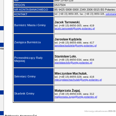
NIP
866-15-80-228
REGON
0537504
NR KONTA BANKOWEGO
85 9425 0008 0000 2349 2006 0015 BS Połaniec
KONTAKT
tel: (+48 15) 8650-305, fax: (+48 15) 8650-328,
sekretari
Jacek Tarnowski
,
Burmistrz Miasta i Gminy
tel. (+48 15) 8650-305, wew. 419
jacek.tarnowski@umig.polaniec.pl
Jarosław Kądziela
Zastępca Burmistrza
tel. (+48 15) 8655-488, wew. 417
jaroslaw.kadziela@umig.polaniec.pl
nia
Stanisław Lolo
,
Przewodniczący Rady
tel. (+48 15) 8650-034, wew. 404
Miejskiej
stanislaw.lolo@umig.polaniec.pl
Mieczysław Machulak
,
Sekretarz Gminy
tel. (+48 15) 8655-328, wew. 416
mieczyslaw.machulak@umig.polaniec.pl
Małgorzata Żugaj
,
Skarbnik Gminy
tel. (+48 15) 8650-036, wew. 312
malgorzata.zugaj@umig.polaniec.pl
Informację zaktualizowano
2015-02-
Deklaracja dostępności