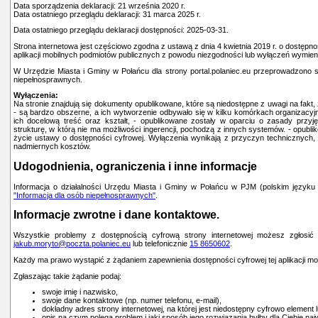
Data sporządzenia deklaracji:
21 września 2020 r.
Data ostatniego przeglądu deklaracji:
31 marca 2025 r.
Data ostatniego przeglądu deklaracji dostępności: 2025-03-31.
Strona internetowa jest częściowo zgodna z ustawą z dnia 4 kwietnia 2019 r. o dostępnoś
aplikacji mobilnych podmiotów publicznych z powodu niezgodności lub wyłączeń wymien
W Urzędzie Miasta i Gminy w Połańcu dla strony portal.polaniec.eu przeprowadzono
niepełnosprawnych.
Wyłączenia:
Na stronie znajdują się dokumenty opublikowane, które są niedostępne z uwagi na fakt,
- są bardzo obszerne, a ich wytworzenie odbywało się w kilku komórkach organizacyj
ich docelową treść oraz kształt, - opublikowane zostały w oparciu o zasady przyjęte
strukturę, w którą nie ma możliwości ingerencji, pochodzą z innych systemów. - opubl
życie ustawy o dostępności cyfrowej. Wyłączenia wynikają z przyczyn technicznych, 
nadmiernych kosztów.
Udogodnienia, ograniczenia i inne informacje
Informacja o działalności Urzędu Miasta i Gminy w Połańcu w PJM (polskim języku
"Informacja dla osób niepełnosprawnych"
.
Informacje zwrotne i dane kontaktowe.
Wszystkie problemy z dostępnością cyfrową strony internetowej możesz zgłosi
jakub.moryto@poczta.polaniec.eu
lub telefonicznie
15 8650602
.
Każdy ma prawo wystąpić z żądaniem zapewnienia dostępności cyfrowej tej aplikacji mobi
Zgłaszając takie żądanie podaj:
swoje imię i nazwisko,
swoje dane kontaktowe (np. numer telefonu, e-mail),
dokładny adres strony internetowej, na której jest niedostępny cyfrowo element l
opis na czym polega problem i jaki sposób jego rozwiązania byłby dla Ciebie naj