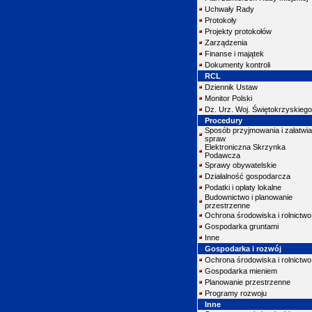
Uchwały Rady
Protokoły
Projekty protokołów
Zarządzenia
Finanse i majątek
Dokumenty kontroli
RCL
Dziennik Ustaw
Monitor Polski
Dz. Urz. Woj. Świętokrzyskiego
Procedury
Sposób przyjmowania i załatwia
spraw
Elektroniczna Skrzynka
Podawcza
Sprawy obywatelskie
Działalność gospodarcza
Podatki i opłaty lokalne
Budownictwo i planowanie
przestrzenne
Ochrona środowiska i rolnictwo
Gospodarka gruntami
Inne
Gospodarka i rozwój
Ochrona środowiska i rolnictwo
Gospodarka mieniem
Planowanie przestrzenne
Programy rozwoju
Inne