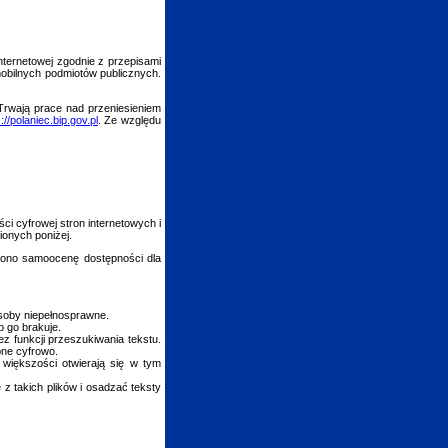
nternetowej
zgodnie z przepisami
 mobilnych podmiotów publicznych.
 Trwają prace nad przeniesieniem
://polaniec.bip.gov.pl
. Ze względu
ści cyfrowej stron internetowych i
ionych poniżej.
ono samoocenę dostępności dla
osoby niepełnosprawne.
ub go brakuje.
z funkcji przeszukiwania tekstu.
pne cyfrowo.
większości otwierają się w tym
 z takich plików i osadzać teksty