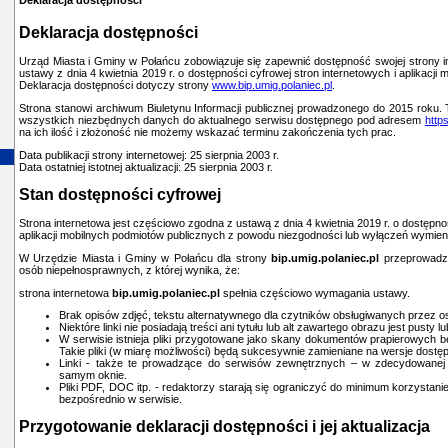
Deklaracja dostępności
Urząd Miasta i Gminy w Połańcu
zobowiązuje się zapewnić dostępność swojej
strony i
ustawy z dnia 4 kwietnia 2019 r. o dostępności cyfrowej stron internetowych i aplikacji
Deklaracja dostępności dotyczy strony
www.bip.umig.polaniec.pl
.
Strona stanowi archiwum Biuletynu Informacji publicznej prowadzonego do 2015 roku.
wszystkich niezbędnych danych do aktualnego serwisu dostępnego pod adresem
https
na ich ilość i złożoność nie możemy wskazać terminu zakończenia tych prac.
Data publikacji strony internetowej:
25 sierpnia 2003 r.
Data ostatniej istotnej aktualizacji:
25 sierpnia 2003 r.
Stan dostępności cyfrowej
Strona internetowa jest
częściowo zgodna
z ustawą z dnia 4 kwietnia 2019 r. o dostępno
aplikacji mobilnych podmiotów publicznych z powodu niezgodności lub wyłączeń wymien
W Urzędzie Miasta i Gminy w Połańcu dla strony
bip.umig.polaniec.pl
przeprowadz
osób niepełnosprawnych, z której wynika, że:
strona internetowa
bip.umig.polaniec.pl
spełnia częściowo wymagania ustawy.
Brak opisów zdjęć, tekstu alternatywnego dla czytników obsługiwanych przez 
Niektóre linki nie posiadają treści ani tytułu lub alt zawartego obrazu jest pusty l
W serwisie istnieja pliki przygotowane jako skany dokumentów prapierowych be
Takie pliki (w miarę możliwości) będą sukcesywnie zamieniane na wersje dostę
Linki - także te prowadzące do serwisów zewnętrznych – w zdecydowanej 
samym oknie.
Pliki PDF, DOC itp. - redaktorzy starają się ograniczyć do minimum korzystanie
bezpośrednio w serwisie.
Przygotowanie deklaracji dostępności i jej aktualizacja