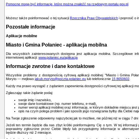
Pomocne mogą być informacje, które można znaleźć na rządowym portalu gov.pl
.
Możesz także poinformować o tej sytuacji
Rzecznika Praw Obywatelskich
i poprosić o 
Pozostałe informacje
Aplikacje mobilne
Miasto i Gmina Połaniec - aplikacja mobilna
Dla wszystkich zainteresowanych dostępna jest aplikacja mobilna. Szczegółowe in
internetowej aplikacji:
www.polaniec.eu/aplikacja
Informacje zwrotne i dane kontaktowe
Wszystkie problemy z dostępnością cyfrową aplikacji mobilnej "Miasto i Gmina Poł
Moryto
— mejlowo
jakub.moryto@poczta.polaniec.eu
lub telefonicznie
15 8650602
.
Każdy ma prawo wystąpić z żądaniem zapewnienia dostępności cyfrowej tej aplikacji mobi
Zgłaszając takie żądanie podaj:
swoje imię i nazwisko,
swoje dane kontaktowe (np. numer telefonu, e-mail),
numer wersji aplikacji mobilnej oraz informację, w którym dokładnie miejscu jes
opis na czym polega problem i jaki sposób jego rozwiązania byłby dla Ciebie naj
Na Twoje zgłoszenie odpowiemy najszybciej jak to możliwe, nie później niż w ciągu 7 dni
Jeżeli ten termin będzie dla nas zbyt krótki poinformujemy Cię o tym. W tej informacj
poprawimy zgłoszone przez Ciebie błędy lub przygotujemy informacje w alternatyw
będzie dłuższy niż 2 miesiące.